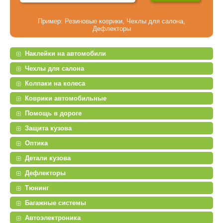
Пример:
Резиновые коврики
,
Чехлы для салона
,
Дефлекторы
Наклейки на автомобили
Чехлы для салона
Колпаки на колеса
Коврики автомобильные
Помощь в дороге
Защита кузова
Оптика
Детали кузова
Дефлекторы
Тюнинг
Багажные системы
Автоэлектроника