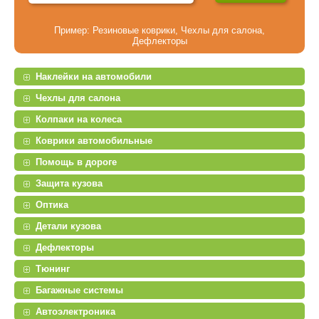
Пример:
Резиновые коврики
,
Чехлы для салона
,
Дефлекторы
Наклейки на автомобили
Чехлы для салона
Колпаки на колеса
Коврики автомобильные
Помощь в дороге
Защита кузова
Оптика
Детали кузова
Дефлекторы
Тюнинг
Багажные системы
Автоэлектроника