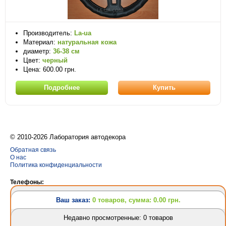
Производитель:
La-ua
Материал:
натуральная кожа
диаметр:
36-38 см
Цвет:
черный
Цена: 600.00 грн.
Подробнее
Купить
© 2010-2026 Лаборатория автодекора
Обратная связь
О нас
Политика конфиденциальности
Телефоны:
(063) 628-31-24
Ваш заказ:
0 товаров, сумма: 0.00 грн.
(095) 757-69-62
(063) 628-31-24
Недавно просмотренные: 0 товаров
Разработка сайтов
и
создание интернет магазина
Design Orbita