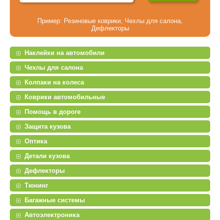
Пример:
Резиновые коврики
,
Чехлы для салона
,
Дефлекторы
Наклейки на автомобили
Чехлы для салона
Колпаки на колеса
Коврики автомобильные
Помощь в дороге
Защита кузова
Оптика
Детали кузова
Дефлекторы
Тюнинг
Багажные системы
Автоэлектроника