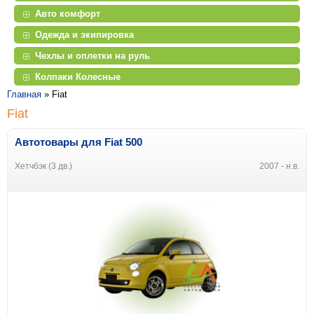
Авто комфорт
Одежда и экипировка
Чехлы и оплетки на руль
Колпаки Колесные
Главная
»
Fiat
Fiat
Автотовары для Fiat 500
Хетчбэк (3 дв.)
2007 - н.в.