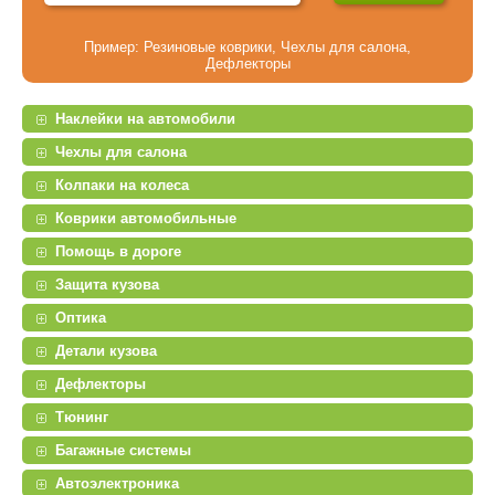
Пример:
Резиновые коврики
,
Чехлы для салона
,
Дефлекторы
Наклейки на автомобили
Чехлы для салона
Колпаки на колеса
Коврики автомобильные
Помощь в дороге
Защита кузова
Оптика
Детали кузова
Дефлекторы
Тюнинг
Багажные системы
Автоэлектроника