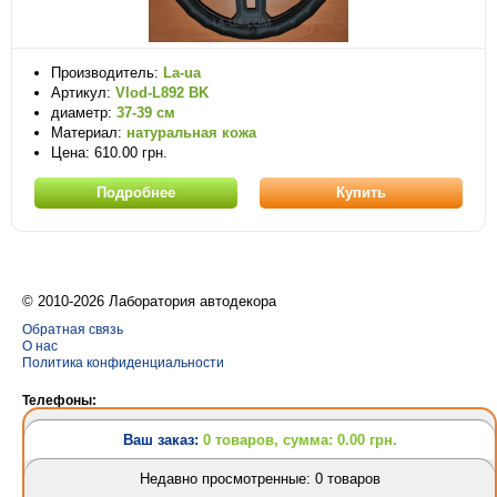
Производитель:
La-ua
Артикул:
Vlod-L892 BK
диаметр:
37-39 см
Материал:
натуральная кожа
Цена: 610.00 грн.
Подробнее
Купить
© 2010-2026 Лаборатория автодекора
Обратная связь
О нас
Политика конфиденциальности
Телефоны:
(063) 628-31-24
Ваш заказ:
0 товаров, сумма: 0.00 грн.
(095) 757-69-62
(063) 628-31-24
Недавно просмотренные: 0 товаров
Разработка сайтов
и
создание интернет магазина
Design Orbita