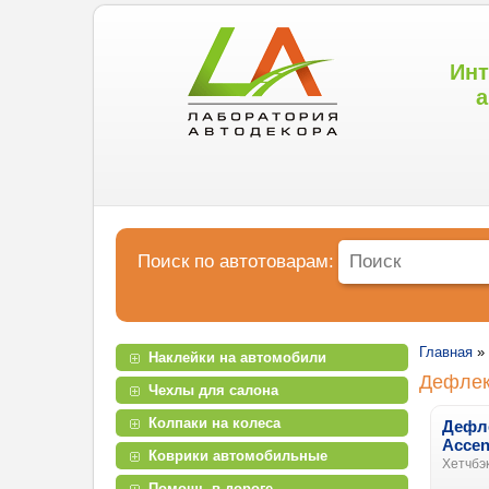
Инт
а
Поиск по автотоварам:
Главная
»
Наклейки на автомобили
Дефле
Чехлы для салона
Колпаки на колеса
Дефле
Accen
Коврики автомобильные
Хетчбэк
Помощь в дороге