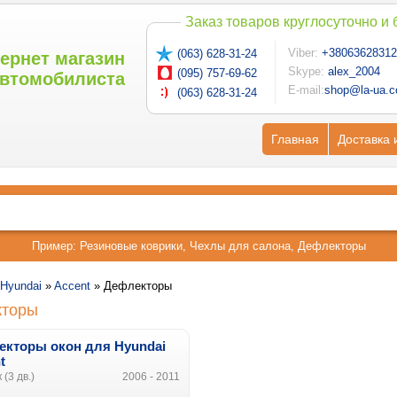
Заказ товаров круглосуточно и
Viber:
+38063628312
(063) 628-31-24
ернет магазин
Skype:
alex_2004
(095) 757-69-62
втомобилиста
E-mail:
shop@la-ua.
(063) 628-31-24
Главная
Доставка 
Пример:
Резиновые коврики
,
Чехлы для салона
,
Дефлекторы
Hyundai
»
Accent
»
Дефлекторы
кторы
кторы окон для Hyundai
t
 (3 дв.)
2006 - 2011