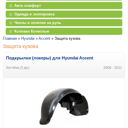
Авто комфорт
Одежда и экипировка
Чехлы и оплетки на руль
Колпаки Колесные
Главная
»
Hyundai
»
Accent
»
Защита кузова
Защита кузова
Подкрылки (локеры) для Hyundai Accent
Хетчбэк (3 дв.)
2006 - 2011