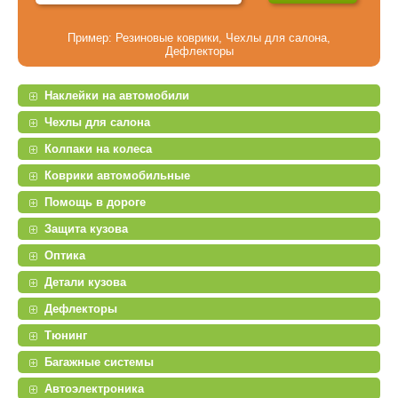
Пример:
Резиновые коврики
,
Чехлы для салона
,
Дефлекторы
Наклейки на автомобили
Чехлы для салона
Колпаки на колеса
Коврики автомобильные
Помощь в дороге
Защита кузова
Оптика
Детали кузова
Дефлекторы
Тюнинг
Багажные системы
Автоэлектроника