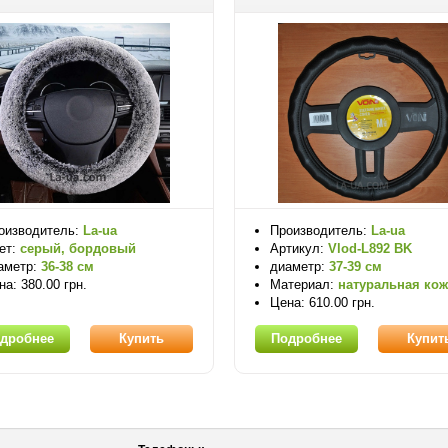
оизводитель:
La-ua
Производитель:
La-ua
ет:
серый, бордовый
Артикул:
Vlod-L892 BK
аметр:
36-38 см
диаметр:
37-39 см
на: 380.00 грн.
Материал:
натуральная кож
Цена: 610.00 грн.
дробнее
Купить
Подробнее
Купит