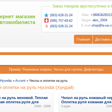
Заказ товаров круглосуточно и
Viber:
+38063628312
(063) 628-31-24
ернет магазин
Skype:
alex_2004
(095) 757-69-62
втомобилиста
E-mail:
shop@la-ua.
(063) 628-31-24
Главная
Доставка 
Пример:
Резиновые коврики
,
Чехлы для салона
,
Дефлекторы
Hyundai
»
Accent
»
Чехлы и оплетки на руль
 оплетки на руль Hyundai (Хундай)
 на руль меховой. Теплая
Чехол на руль кожаный че
ая оплетка руля
для
Оплетка руля кожаная
для
ai
Accent
Hyundai
Accent
2000 - 2006
Седан
200