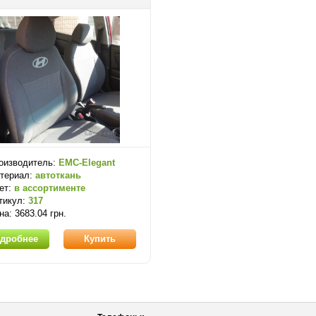
оизводитель:
EMC-Elegant
териал:
автоткань
ет:
в ассортименте
тикул:
317
на: 3683.04 грн.
дробнее
Купить