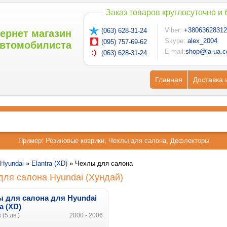
Заказ товаров круглосуточно и
Viber:
+38063628312
(063) 628-31-24
ернет магазин
Skype:
alex_2004
(095) 757-69-62
втомобилиста
E-mail:
shop@la-ua.
(063) 628-31-24
Главная
Доставка 
Пример:
Резиновые коврики
,
Чехлы для салона
,
Дефлекторы
Hyundai
»
Elantra (XD)
»
Чехлы для салона
для салона Hyundai (Хундай)
ы для салона
для
Hyundai
a (XD)
 (5 дв.)
2000 - 2006