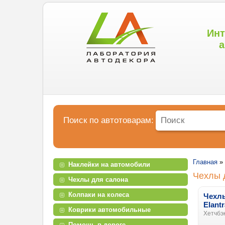
Инт
а
Поиск по автотоварам:
Главная
»
Наклейки на автомобили
Чехлы 
Чехлы для салона
Колпаки на колеса
Чехл
Elantr
Коврики автомобильные
Хетчбэк
Помощь в дороге