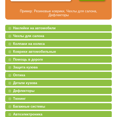
Пример:
Резиновые коврики
,
Чехлы для салона
,
Дефлекторы
Наклейки на автомобили
Чехлы для салона
Колпаки на колеса
Коврики автомобильные
Помощь в дороге
Защита кузова
Оптика
Детали кузова
Дефлекторы
Тюнинг
Багажные системы
Автоэлектроника