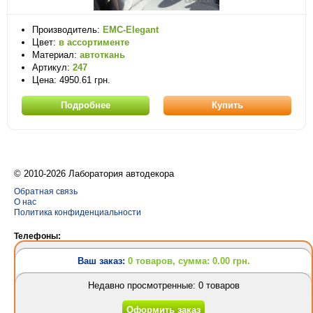
Производитель:
EMC-Elegant
Цвет:
в ассортименте
Материал:
автоткань
Артикул:
247
Цена: 4950.61 грн.
Подробнее
Купить
© 2010-2026 Лаборатория автодекора
Обратная связь
О нас
Политика конфиденциальности
Телефоны:
(063) 628-31-24
Ваш заказ:
0 товаров, сумма: 0.00 грн.
(095) 757-69-62
(063) 628-31-24
Недавно просмотренные: 0 товаров
Разработка сайтов
и
создание интернет магазина
Design Orbita
Ваш заказ:
0 товаров
Оформить заказ