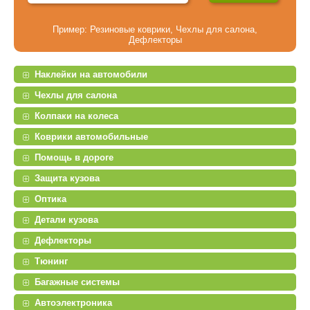
Пример:
Резиновые коврики
,
Чехлы для салона
,
Дефлекторы
Наклейки на автомобили
Чехлы для салона
Колпаки на колеса
Коврики автомобильные
Помощь в дороге
Защита кузова
Оптика
Детали кузова
Дефлекторы
Тюнинг
Багажные системы
Автоэлектроника