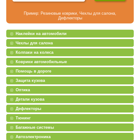
Пример:
Резиновые коврики
,
Чехлы для салона
,
Дефлекторы
Наклейки на автомобили
Чехлы для салона
Колпаки на колеса
Коврики автомобильные
Помощь в дороге
Защита кузова
Оптика
Детали кузова
Дефлекторы
Тюнинг
Багажные системы
Автоэлектроника