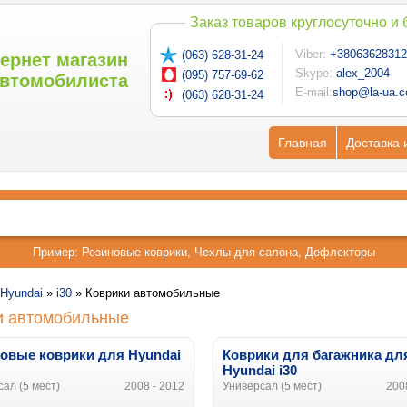
Заказ товаров круглосуточно и
Viber:
+38063628312
(063) 628-31-24
ернет магазин
Skype:
alex_2004
(095) 757-69-62
втомобилиста
E-mail:
shop@la-ua.
(063) 628-31-24
Главная
Доставка 
Пример:
Резиновые коврики
,
Чехлы для салона
,
Дефлекторы
Hyundai
»
i30
»
Коврики автомобильные
и автомобильные
овые коврики для Hyundai
Коврики для багажника дл
Hyundai i30
ал (5 мест)
2008 - 2012
Универсал (5 мест)
200