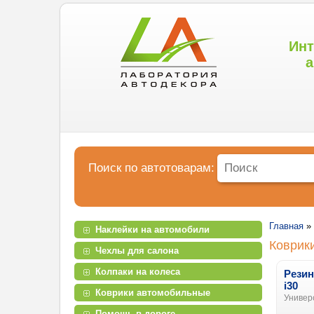
Инт
а
Поиск по автотоварам:
Главная
»
Наклейки на автомобили
Коврик
Чехлы для салона
Колпаки на колеса
Резин
i30
Коврики автомобильные
Универс
Помощь в дороге