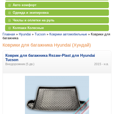
Авто комфорт
Одежда и экипировка
Чехлы и оплетки на руль
Колпаки Колесные
Главная
»
Hyundai
»
Tucson
»
Коврики автомобильные
»
Коврики для
багажника
Коврики для багажника Hyundai (Хундай)
Коврик для багажника Rezaw-Plast
для
Hyundai
Tucson
Внедорожник (5 дв.)
2015 - н.в.