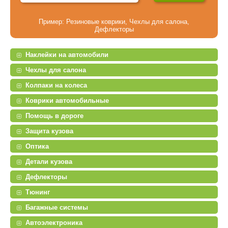
Пример:
Резиновые коврики
,
Чехлы для салона
,
Дефлекторы
Наклейки на автомобили
Чехлы для салона
Колпаки на колеса
Коврики автомобильные
Помощь в дороге
Защита кузова
Оптика
Детали кузова
Дефлекторы
Тюнинг
Багажные системы
Автоэлектроника