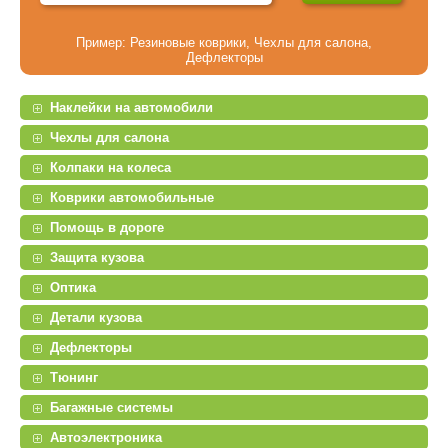
Пример:
Резиновые коврики
,
Чехлы для салона
,
Дефлекторы
Наклейки на автомобили
Чехлы для салона
Колпаки на колеса
Коврики автомобильные
Помощь в дороге
Защита кузова
Оптика
Детали кузова
Дефлекторы
Тюнинг
Багажные системы
Автоэлектроника