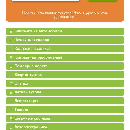
Пример:
Резиновые коврики
,
Чехлы для салона
,
Дефлекторы
Наклейки на автомобили
Чехлы для салона
Колпаки на колеса
Коврики автомобильные
Помощь в дороге
Защита кузова
Оптика
Детали кузова
Дефлекторы
Тюнинг
Багажные системы
Автоэлектроника