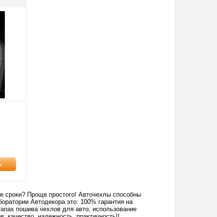
ь
кие сроки? Проще простого! Авточехлы способны
боратории Автодекора это: 100% гарантия на
апах пошива чехлов для авто; использование
; качество, надежность, практичность!!