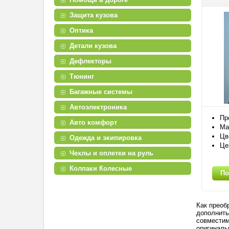
Защита кузова
Оптика
Детали кузова
Дефлекторы
Тюнинг
Багажные системы
Автоэлектроника
Пр
Авто комфорт
Ма
Цв
Одежда и экипировка
Це
Чехлы и оплетки на руль
Колпаки Колесные
По
Как преоб
дополнить
совместим
оригиналь