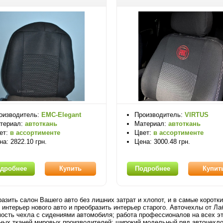
оизводитель:
EMC-Elegant
Производитель:
VIRTUS
териал:
автоткань
Материал:
автоткань
ет:
в ассортименте
Цвет:
в ассортименте
на: 2822.10 грн.
Цена: 3000.48 грн.
дробнее
Купить
Подробнее
Купит
разить салон Вашего авто без лишних затрат и хлопот, и в самые корот
 интерьер нового авто и преобразить интерьер старого. Авточехлы от Ла
ость чехла с сидениями автомобиля; работа профессионалов на всех эт
ных тканей мировых производителей; широкий модельный ряд авточехлов