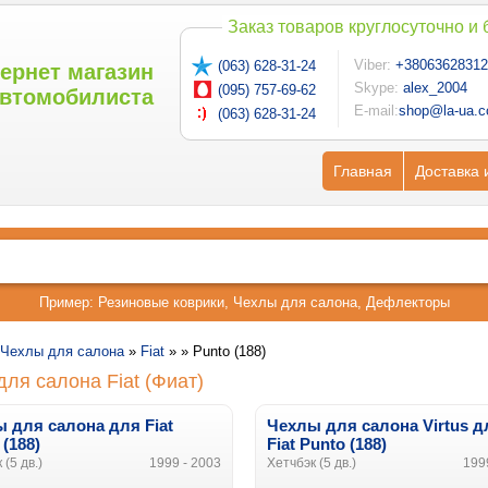
Заказ товаров круглосуточно и
Viber:
+38063628312
(063) 628-31-24
ернет магазин
Skype:
alex_2004
(095) 757-69-62
втомобилиста
E-mail:
shop@la-ua.
(063) 628-31-24
Главная
Доставка 
Пример:
Резиновые коврики
,
Чехлы для салона
,
Дефлекторы
Чехлы для салона
»
Fiat
» »
Punto (188)
ля салона Fiat (Фиат)
 для салона для Fiat
Чехлы для салона Virtus д
 (188)
Fiat Punto (188)
 (5 дв.)
1999 - 2003
Хетчбэк (5 дв.)
199