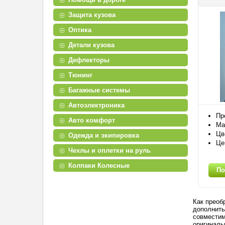
Защита кузова
Оптика
Детали кузова
Дефлекторы
Тюнинг
Багажные системы
Автоэлектроника
Пр
Авто комфорт
Ма
Цв
Одежда и экипировка
Це
Чехлы и оплетки на руль
Колпаки Колесные
По
Как преоб
дополнить
совместим
оригиналь