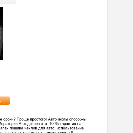
ь
кие сроки? Проще простого! Авточехлы способны
боратории Автодекора это: 100% гарантия на
апах пошива чехлов для авто; использование
; качество, надежность, практичность!!