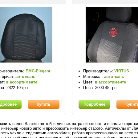
оизводитель:
EMC-Elegant
Производитель:
VIRTUS
териал:
автоткань
Материал:
автоткань
ет:
в ассортименте
Цвет:
в ассортименте
на: 2822.10 грн.
Цена: 3000.48 грн.
дробнее
Купить
Подробнее
Купит
разить салон Вашего авто без лишних затрат и хлопот, и в самые корот
 интерьер нового авто и преобразить интерьер старого. Авточехлы от Ла
ость чехла с сидениями автомобиля; работа профессионалов на всех эт
ных тканей мировых производителей; широкий модельный ряд авточехлов