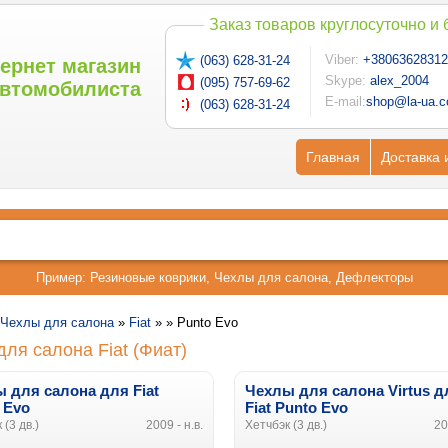
Заказ товаров круглосуточно и
Viber:
+38063628312
(063) 628-31-24
ернет магазин
Skype:
alex_2004
(095) 757-69-62
втомобилиста
E-mail:
shop@la-ua.
(063) 628-31-24
Главная
Доставка 
Пример:
Резиновые коврики
,
Чехлы для салона
,
Дефлекторы
Чехлы для салона
»
Fiat
» »
Punto Evo
ля салона Fiat (Фиат)
 для салона для Fiat
Чехлы для салона Virtus д
 Evo
Fiat Punto Evo
 (3 дв.)
2009 - н.в.
Хетчбэк (3 дв.)
20