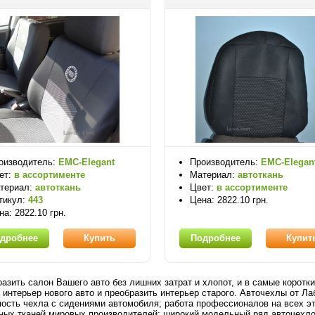
оизводитель:
EMC-Elegant
Производитель:
EMC-Elegan
ет:
в ассортименте
Материал:
автоткань
териал:
автоткань
Цвет:
в ассортименте
тикул:
443
Цена: 2822.10 грн.
на: 2822.10 грн.
дробнее
Купить
Подробнее
Купит
разить салон Вашего авто без лишних затрат и хлопот, и в самые корот
 интерьер нового авто и преобразить интерьер старого. Авточехлы от Ла
ость чехла с сидениями автомобиля; работа профессионалов на всех эт
ных тканей мировых производителей; широкий модельный ряд авточехлов