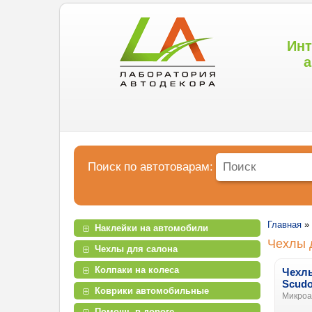
Инт
а
Поиск по автотоварам:
Главная
»
Наклейки на автомобили
Чехлы д
Чехлы для салона
Колпаки на колеса
Чехлы
Scud
Коврики автомобильные
Микроав
Помощь в дороге