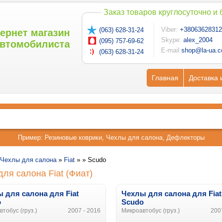
Заказ товаров круглосуточно и
Viber:
+38063628312
(063) 628-31-24
ернет магазин
Skype:
alex_2004
(095) 757-69-62
втомобилиста
E-mail:
shop@la-ua.
(063) 628-31-24
Главная
Доставка 
Пример:
Резиновые коврики
,
Чехлы для салона
,
Дефлекторы
Чехлы для салона
»
Fiat
» »
Scudo
ля салона Fiat (Фиат)
 для салона для Fiat
Чехлы для салона для Fiat
o
Scudo
тобус (груз.)
2007 - 2016
Микроавтобус (груз.)
200