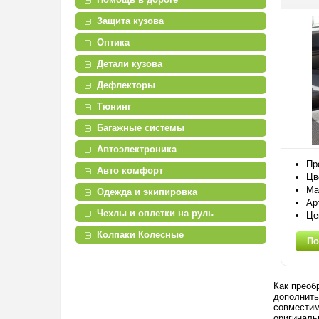
Защита кузова
Оптика
Детали кузова
Дефлекторы
Тюнинг
Багажные системы
Автоэлектроника
Пр
Авто комфорт
Цв
Ма
Одежда и экипировка
Ар
Чехлы и оплетки на руль
Це
Колпаки Колесные
По
Как преоб
дополнить
совместим
оригиналь