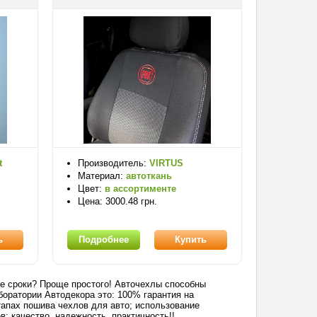
t
Производитель:
VIRTUS
Материал:
автоткань
Цвет:
в ассортименте
Цена: 3000.48 грн.
ь
Подробнее
Купить
кие сроки? Проще простого! Авточехлы способны
боратории Автодекора это: 100% гарантия на
апах пошива чехлов для авто; использование
; качество, надежность, практичность!!