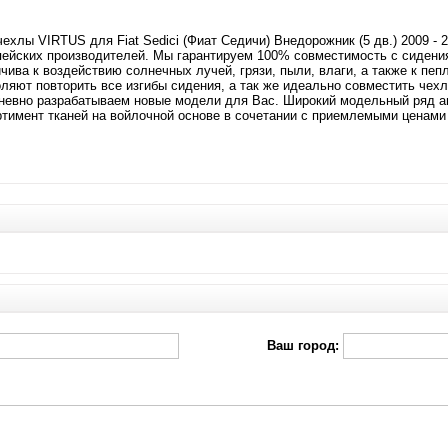
ехлы VIRTUS для Fiat Sedici (Фиат Седичи) Внедорожник (5 дв.) 2009 - 
пейских производителей. Мы гарантируем 100% совместимость с сидени
чива к воздействию солнечных лучей, грязи, пыли, влаги, а также к пе
оляют повторить все изгибы сидения, а так же идеально совместить чех
невно разрабатываем новые модели для Вас. Широкий модельный ряд ав
ртимент тканей на войлочной основе в сочетании с приемлемыми ценами
Ваш город: