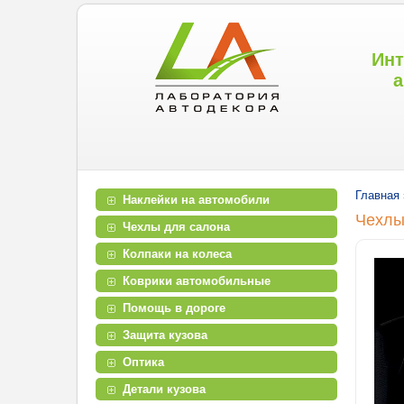
Инт
а
Главная
Наклейки на автомобили
Чехлы
Чехлы для салона
Колпаки на колеса
Коврики автомобильные
Помощь в дороге
Защита кузова
Оптика
Детали кузова