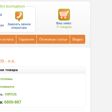
 без выходных
4
Ваш заказ:
Заказать звонок
com
0 товаров
оператора
и оплата
Гарантия
Полезные статьи
Видео
9 - н.в.
ки товара
втоткань
ртименте
ль:
VIRTUS
а:
6800-887