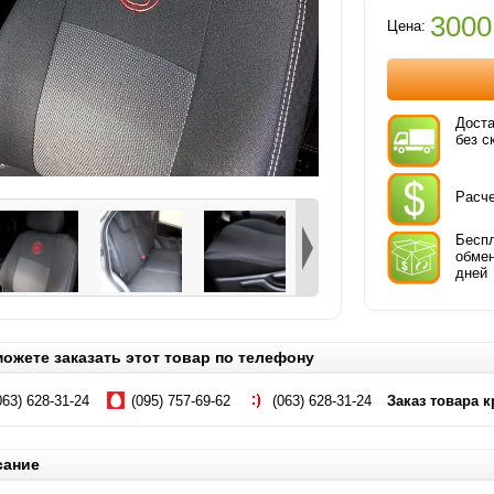
3000
Цена:
Доста
без с
Расче
Бесп
обмен
дней
ожете заказать этот товар по телефону
063) 628-31-24
(095) 757-69-62
(063) 628-31-24
Заказ товара 
сание