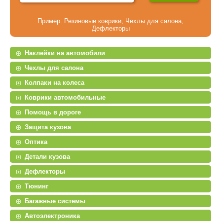
Пример:
Резиновые коврики
,
Чехлы для салона
,
Дефлекторы
Наклейки на автомобили
Чехлы для салона
Колпаки на колеса
Коврики автомобильные
Помощь в дороге
Защита кузова
Оптика
Детали кузова
Дефлекторы
Тюнинг
Багажные системы
Автоэлектроника