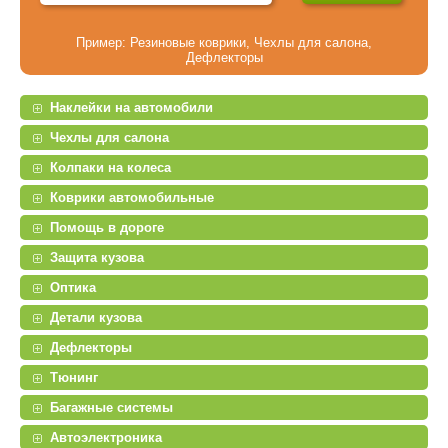
Пример:
Резиновые коврики
,
Чехлы для салона
,
Дефлекторы
Наклейки на автомобили
Чехлы для салона
Колпаки на колеса
Коврики автомобильные
Помощь в дороге
Защита кузова
Оптика
Детали кузова
Дефлекторы
Тюнинг
Багажные системы
Автоэлектроника