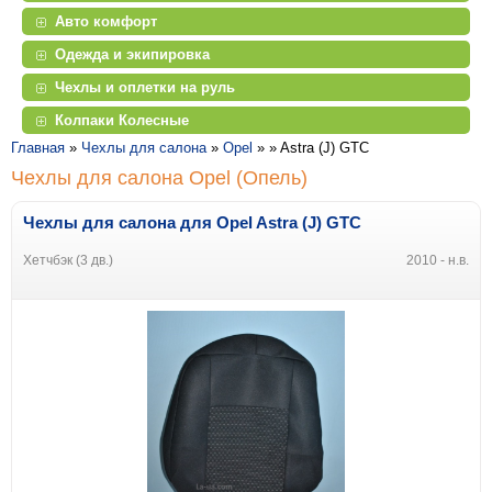
Авто комфорт
Одежда и экипировка
Чехлы и оплетки на руль
Колпаки Колесные
Главная
»
Чехлы для салона
»
Opel
» »
Astra (J) GTC
Чехлы для салона Opel (Опель)
Чехлы для салона для Opel Astra (J) GTC
Хетчбэк (3 дв.)
2010 - н.в.