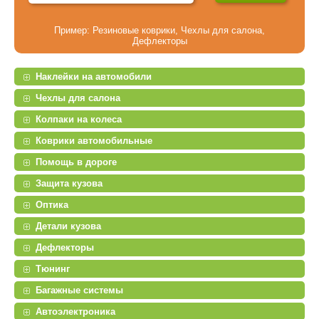
Пример:
Резиновые коврики
,
Чехлы для салона
,
Дефлекторы
Наклейки на автомобили
Чехлы для салона
Колпаки на колеса
Коврики автомобильные
Помощь в дороге
Защита кузова
Оптика
Детали кузова
Дефлекторы
Тюнинг
Багажные системы
Автоэлектроника