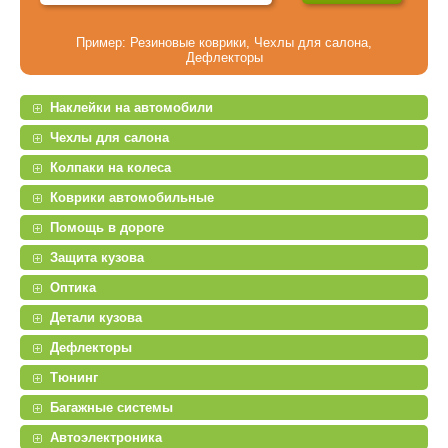
Пример:
Резиновые коврики
,
Чехлы для салона
,
Дефлекторы
Наклейки на автомобили
Чехлы для салона
Колпаки на колеса
Коврики автомобильные
Помощь в дороге
Защита кузова
Оптика
Детали кузова
Дефлекторы
Тюнинг
Багажные системы
Автоэлектроника