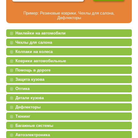
Пример:
Резиновые коврики
,
Чехлы для салона
,
Дефлекторы
Наклейки на автомобили
Чехлы для салона
Колпаки на колеса
Коврики автомобильные
Помощь в дороге
Защита кузова
Оптика
Детали кузова
Дефлекторы
Тюнинг
Багажные системы
Автоэлектроника