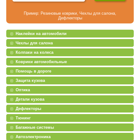
Пример:
Резиновые коврики
,
Чехлы для салона
,
Дефлекторы
Наклейки на автомобили
Чехлы для салона
Колпаки на колеса
Коврики автомобильные
Помощь в дороге
Защита кузова
Оптика
Детали кузова
Дефлекторы
Тюнинг
Багажные системы
Автоэлектроника