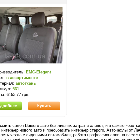
оизводитель:
EMC-Elegant
ет:
в ассортименте
териал:
автоткань
тикул:
561
на: 6153.77 грн.
дробнее
Купить
разить салон Вашего авто без лишних затрат и хлопот, и в самые корот
 интерьер нового авто и преобразить интерьер старого. Авточехлы от Ла
ость чехла с сидениями автомобиля; работа профессионалов на всех эт
ных тканей мировых производителей; широкий модельный ряд авточехлов