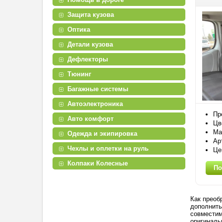
Защита кузова
Оптика
Детали кузова
Дефлекторы
Тюнинг
Багажные системы
Автоэлектроника
Пр
Авто комфорт
Цв
Ма
Одежда и экипировка
Ар
Чехлы и оплетки на руль
Це
Колпаки Колесные
По
Как преоб
дополнить
совместим
оригиналь