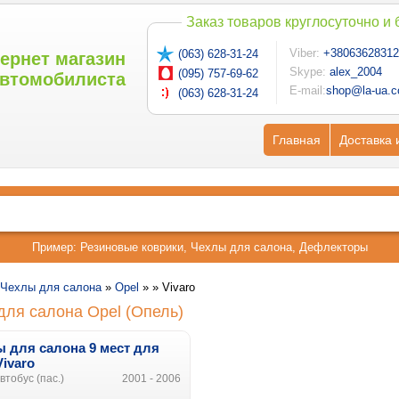
Заказ товаров круглосуточно и
Viber:
+38063628312
(063) 628-31-24
ернет магазин
Skype:
alex_2004
(095) 757-69-62
втомобилиста
E-mail:
shop@la-ua.
(063) 628-31-24
Главная
Доставка 
Пример:
Резиновые коврики
,
Чехлы для салона
,
Дефлекторы
Чехлы для салона
»
Opel
» »
Vivaro
для салона Opel (Опель)
 для салона 9 мест для
Vivaro
тобус (пас.)
2001 - 2006