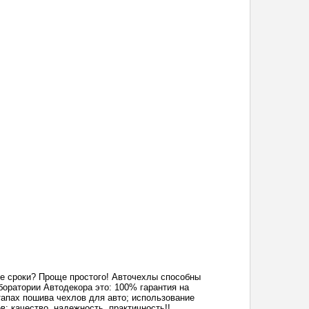
кие сроки? Проще простого! Авточехлы способны
боратории Автодекора это: 100% гарантия на
апах пошива чехлов для авто; использование
; качество, надежность, практичность!!