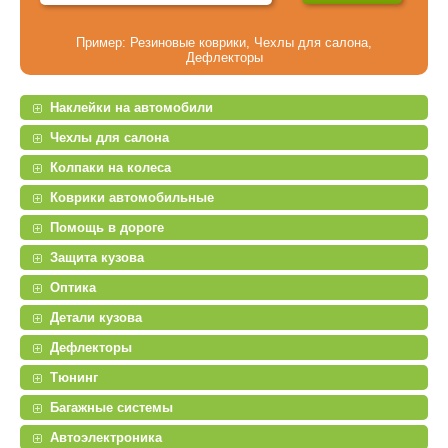
Пример:
Резиновые коврики
,
Чехлы для салона
,
Дефлекторы
Наклейки на автомобили
Чехлы для салона
Колпаки на колеса
Коврики автомобильные
Помощь в дороге
Защита кузова
Оптика
Детали кузова
Дефлекторы
Тюнинг
Багажные системы
Автоэлектроника