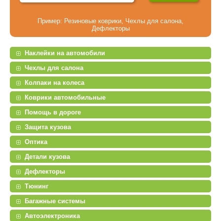
Пример:
Резиновые коврики
,
Чехлы для салона
,
Дефлекторы
Наклейки на автомобили
Чехлы для салона
Колпаки на колеса
Коврики автомобильные
Помощь в дороге
Защита кузова
Оптика
Детали кузова
Дефлекторы
Тюнинг
Багажные системы
Автоэлектроника