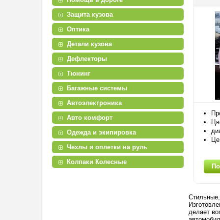
Защита кузова
Оптика
Детали кузова
Дефлекторы
Тюнинг
Багажные системы
Автоэлектроника
Пр
Авто комфорт
Цв
ди
Одежда и экипировка
Це
Чехлы и оплетки на руль
Колпаки Колесные
По
Стильные,
Изготовле
делает во
автомоби