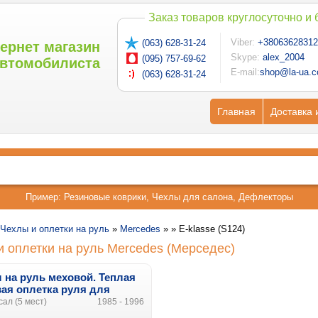
Заказ товаров круглосуточно и
Viber:
+38063628312
(063) 628-31-24
ернет магазин
Skype:
alex_2004
(095) 757-69-62
втомобилиста
E-mail:
shop@la-ua.
(063) 628-31-24
Главная
Доставка 
Пример:
Резиновые коврики
,
Чехлы для салона
,
Дефлекторы
Чехлы и оплетки на руль
»
Mercedes
» »
E-klasse (S124)
и оплетки на руль Mercedes (Мерседес)
 на руль меховой. Теплая
ая оплетка руля для
des E-klasse (S124)
ал (5 мест)
1985 - 1996