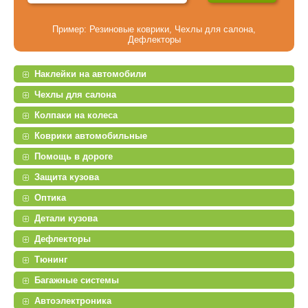
Пример:
Резиновые коврики
,
Чехлы для салона
,
Дефлекторы
Наклейки на автомобили
Чехлы для салона
Колпаки на колеса
Коврики автомобильные
Помощь в дороге
Защита кузова
Оптика
Детали кузова
Дефлекторы
Тюнинг
Багажные системы
Автоэлектроника