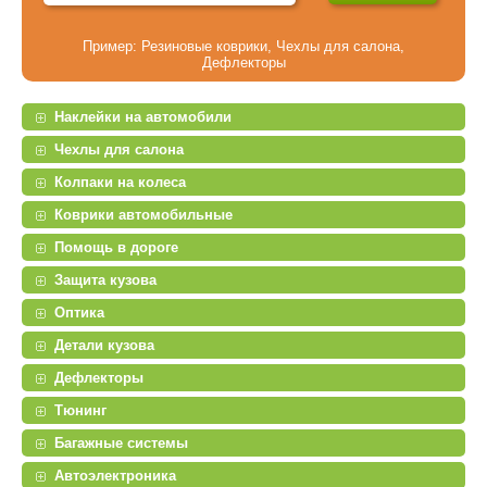
Пример:
Резиновые коврики
,
Чехлы для салона
,
Дефлекторы
Наклейки на автомобили
Чехлы для салона
Колпаки на колеса
Коврики автомобильные
Помощь в дороге
Защита кузова
Оптика
Детали кузова
Дефлекторы
Тюнинг
Багажные системы
Автоэлектроника