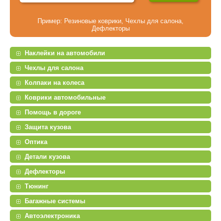
Пример:
Резиновые коврики
,
Чехлы для салона
,
Дефлекторы
Наклейки на автомобили
Чехлы для салона
Колпаки на колеса
Коврики автомобильные
Помощь в дороге
Защита кузова
Оптика
Детали кузова
Дефлекторы
Тюнинг
Багажные системы
Автоэлектроника