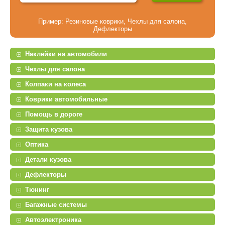
Пример:
Резиновые коврики
,
Чехлы для салона
,
Дефлекторы
Наклейки на автомобили
Чехлы для салона
Колпаки на колеса
Коврики автомобильные
Помощь в дороге
Защита кузова
Оптика
Детали кузова
Дефлекторы
Тюнинг
Багажные системы
Автоэлектроника