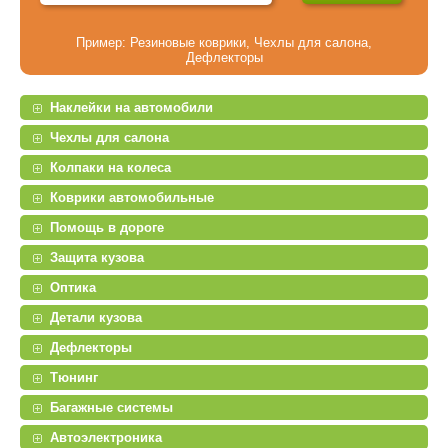
Пример:
Резиновые коврики
,
Чехлы для салона
,
Дефлекторы
Наклейки на автомобили
Чехлы для салона
Колпаки на колеса
Коврики автомобильные
Помощь в дороге
Защита кузова
Оптика
Детали кузова
Дефлекторы
Тюнинг
Багажные системы
Автоэлектроника