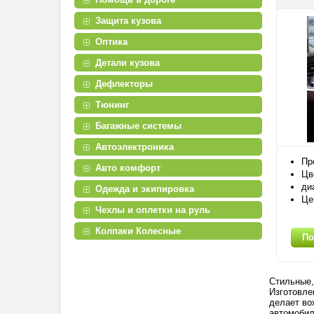
Защита кузова
Оптика
Детали кузова
Дефлекторы
Тюнинг
Багажные системы
Автоэлектроника
Пр
Авто комфорт
Цв
ди
Одежда и экипировка
Це
Чехлы и оплетки на руль
Колпаки Колесные
По
Стильные,
Изготовле
делает во
автомоби