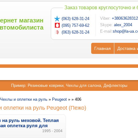
Заказ товаров круглосуточно и
Viber:
+38063628312
(063) 628-31-24
ернет магазин
Skype:
alex_2004
(095) 757-69-62
втомобилиста
E-mail:
shop@la-ua.
(063) 628-31-24
Главная
Доставка 
Пример:
Резиновые коврики
,
Чехлы для салона
,
Дефлекторы
Чехлы и оплетки на руль
»
Peugeot
» »
406
 оплетки на руль Peugeot (Пежо)
 на руль меховой. Теплая
ая оплетка руля для
ot 406
1995 - 2004