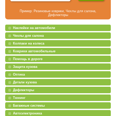
Пример:
Резиновые коврики
,
Чехлы для салона
,
Дефлекторы
Наклейки на автомобили
Чехлы для салона
Колпаки на колеса
Коврики автомобильные
Помощь в дороге
Защита кузова
Оптика
Детали кузова
Дефлекторы
Тюнинг
Багажные системы
Автоэлектроника