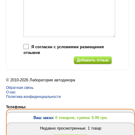
Я согласен с условиями размещения
отзывов
© 2010-2026 Лаборатория автодекора
Обратная связь
О нас
Политика конфиденциальности
Телефоны:
(063) 628-31-24
Ваш заказ:
0 товаров, сумма: 0.00 грн.
(095) 757-69-62
(063) 628-31-24
Недавно просмотренные: 1 товар
Разработка сайтов
и
создание интернет магазина
Design Orbita
Ваш заказ: