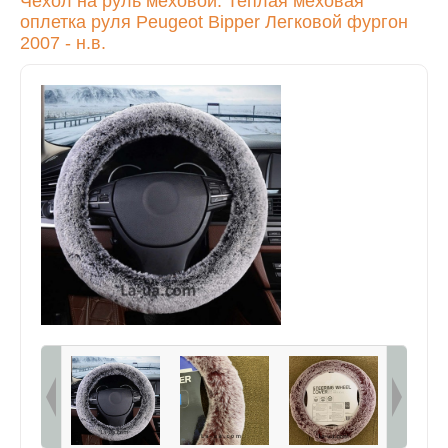
Чехол на руль меховой. Теплая меховая
оплетка руля
Peugeot
Bipper Легковой фургон
2007 - н.в.