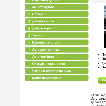
Защита кузова
Оптика
Детали кузова
Дефлекторы
Тюнинг
Багажные системы
Автоэлектроника
Пр
Авто комфорт
Цв
ди
Одежда и экипировка
Це
Чехлы и оплетки на руль
Колпаки Колесные
По
Стильные,
Изготовле
делает во
автомоби