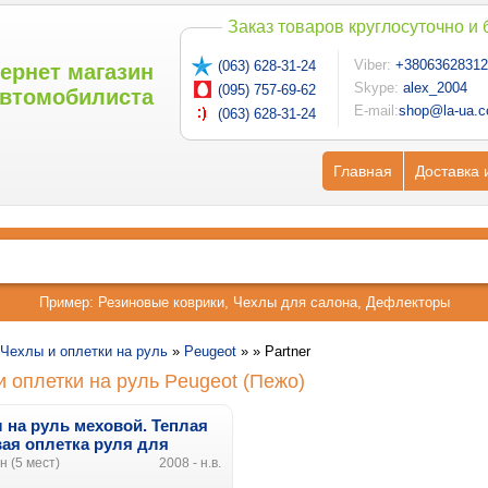
Заказ товаров круглосуточно и
Viber:
+38063628312
(063) 628-31-24
ернет магазин
Skype:
alex_2004
(095) 757-69-62
втомобилиста
E-mail:
shop@la-ua.
(063) 628-31-24
Главная
Доставка 
Пример:
Резиновые коврики
,
Чехлы для салона
,
Дефлекторы
Чехлы и оплетки на руль
»
Peugeot
» »
Partner
 оплетки на руль Peugeot (Пежо)
 на руль меховой. Теплая
ая оплетка руля для
ot Partner
 (5 мест)
2008 - н.в.