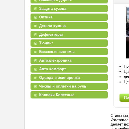
Защита кузова
Оптика
Детали кузова
Дефлекторы
Тюнинг
Багажные системы
Автоэлектроника
Пр
Авто комфорт
Цв
ди
Одежда и экипировка
Це
Чехлы и оплетки на руль
Колпаки Колесные
По
Стильные,
Изготовле
делает во
автомоби