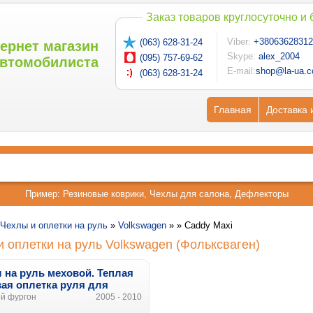
Заказ товаров круглосуточно и
Viber:
+38063628312
(063) 628-31-24
ернет магазин
Skype:
alex_2004
(095) 757-69-62
втомобилиста
E-mail:
shop@la-ua.
(063) 628-31-24
Главная
Доставка 
Пример:
Резиновые коврики
,
Чехлы для салона
,
Дефлекторы
Чехлы и оплетки на руль
»
Volkswagen
» »
Caddy Maxi
 оплетки на руль Volkswagen (Фольксваген)
 на руль меховой. Теплая
ая оплетка руля для
wagen Caddy Maxi
ой фургон
2005 - 2010