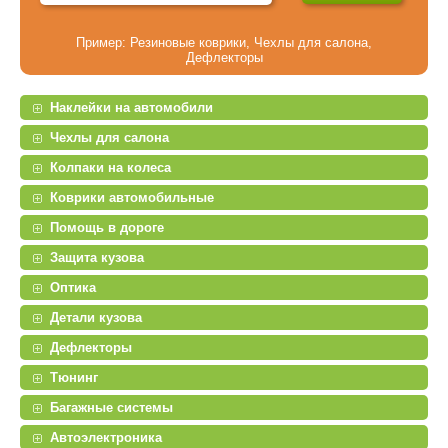
Пример:
Резиновые коврики
,
Чехлы для салона
,
Дефлекторы
Наклейки на автомобили
Чехлы для салона
Колпаки на колеса
Коврики автомобильные
Помощь в дороге
Защита кузова
Оптика
Детали кузова
Дефлекторы
Тюнинг
Багажные системы
Автоэлектроника