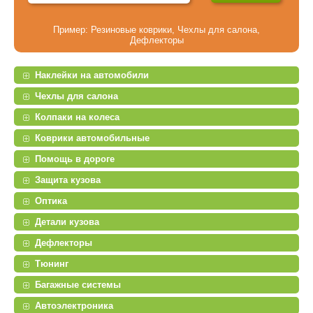
Пример:
Резиновые коврики
,
Чехлы для салона
,
Дефлекторы
Наклейки на автомобили
Чехлы для салона
Колпаки на колеса
Коврики автомобильные
Помощь в дороге
Защита кузова
Оптика
Детали кузова
Дефлекторы
Тюнинг
Багажные системы
Автоэлектроника