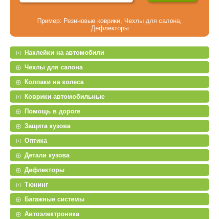
Пример:
Резиновые коврики
,
Чехлы для салона
,
Дефлекторы
Наклейки на автомобили
Чехлы для салона
Колпаки на колеса
Коврики автомобильные
Помощь в дороге
Защита кузова
Оптика
Детали кузова
Дефлекторы
Тюнинг
Багажные системы
Автоэлектроника