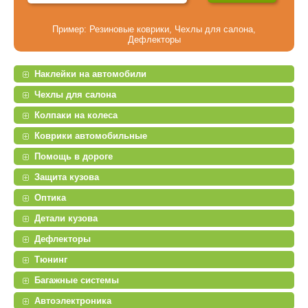
Пример:
Резиновые коврики
,
Чехлы для салона
,
Дефлекторы
Наклейки на автомобили
Чехлы для салона
Колпаки на колеса
Коврики автомобильные
Помощь в дороге
Защита кузова
Оптика
Детали кузова
Дефлекторы
Тюнинг
Багажные системы
Автоэлектроника