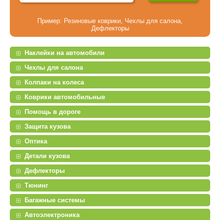
Пример:
Резиновые коврики
,
Чехлы для салона
,
Дефлекторы
Наклейки на автомобили
Чехлы для салона
Колпаки на колеса
Коврики автомобильные
Помощь в дороге
Защита кузова
Оптика
Детали кузова
Дефлекторы
Тюнинг
Багажные системы
Автоэлектроника