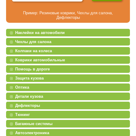
Пример:
Резиновые коврики
,
Чехлы для салона
,
Дефлекторы
Наклейки на автомобили
Чехлы для салона
Колпаки на колеса
Коврики автомобильные
Помощь в дороге
Защита кузова
Оптика
Детали кузова
Дефлекторы
Тюнинг
Багажные системы
Автоэлектроника