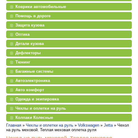
Коврики автомобильные
Помощь в дороге
Защита кузова
Оптика
Детали кузова
Дефлекторы
Тюнинг
Багажные системы
Автоэлектроника
Авто комфорт
Одежда и экипировка
Чехлы и оплетки на руль
Колпаки Колесные
Главная
»
Чехлы и оплетки на руль
»
Volkswagen
»
Jetta
»
Чехол
на руль меховой. Теплая меховая оплетка руля