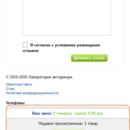
Я согласен с условиями размещения
отзывов
© 2010-2026 Лаборатория автодекора
Обратная связь
О нас
Политика конфиденциальности
Телефоны:
(063) 628-31-24
Ваш заказ:
0 товаров, сумма: 0.00 грн.
(095) 757-69-62
(063) 628-31-24
Недавно просмотренные: 1 товар
Разработка сайтов
и
создание интернет магазина
Design Orbita
Ваш заказ: