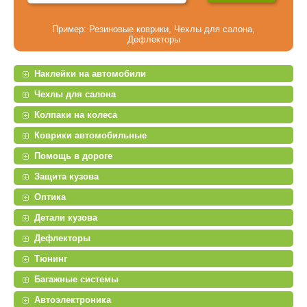
Пример:
Резиновые коврики
,
Чехлы для салона
,
Дефлекторы
Наклейки на автомобили
Чехлы для салона
Колпаки на колеса
Коврики автомобильные
Помощь в дороге
Защита кузова
Оптика
Детали кузова
Дефлекторы
Тюнинг
Багажные системы
Автоэлектроника