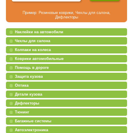
Пример:
Резиновые коврики
,
Чехлы для салона
,
Дефлекторы
Наклейки на автомобили
Чехлы для салона
Колпаки на колеса
Коврики автомобильные
Помощь в дороге
Защита кузова
Оптика
Детали кузова
Дефлекторы
Тюнинг
Багажные системы
Автоэлектроника