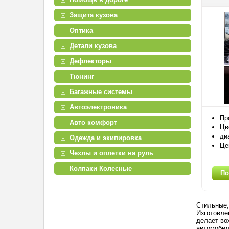
Защита кузова
Оптика
Детали кузова
Дефлекторы
Тюнинг
Багажные системы
Автоэлектроника
Пр
Авто комфорт
Цв
ди
Одежда и экипировка
Це
Чехлы и оплетки на руль
Колпаки Колесные
По
Стильные,
Изготовле
делает во
автомоби