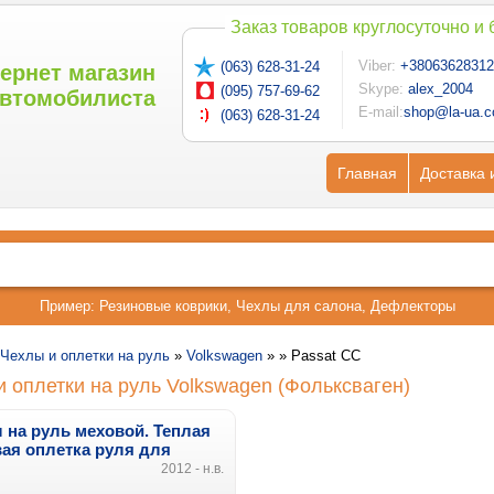
Заказ товаров круглосуточно и
Viber:
+38063628312
(063) 628-31-24
ернет магазин
Skype:
alex_2004
(095) 757-69-62
втомобилиста
E-mail:
shop@la-ua.
(063) 628-31-24
Главная
Доставка 
Пример:
Резиновые коврики
,
Чехлы для салона
,
Дефлекторы
Чехлы и оплетки на руль
»
Volkswagen
» »
Passat CC
 оплетки на руль Volkswagen (Фольксваген)
 на руль меховой. Теплая
ая оплетка руля для
wagen Passat CC
2012 - н.в.